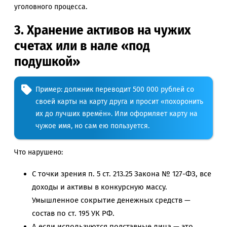
уголовного процесса.
3. Хранение активов на чужих
счетах или в нале «под
подушкой»
Пример: должник переводит 500 000 рублей со
своей карты на карту друга и просит «похоронить
их до лучших времён». Или оформляет карту на
чужое имя, но сам ею пользуется.
Что нарушено:
С точки зрения п. 5 ст. 213.25 Закона № 127-ФЗ, все
доходы и активы в конкурсную массу.
Умышленное сокрытие денежных средств —
состав по ст. 195 УК РФ.
А если используются подставные лица — это