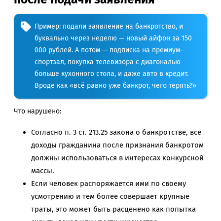
Пример: подали заявление на банкротство, и
буквально через неделю — новый айфон за 150
000 рублей. А потом — подписка на премиум-
спортзал, покупка телевизора с диагональю
больше кухонного стола, и даже авто в кредит.
Вроде как «всё равно уже банкрот, чего терять?»
Что нарушено:
Согласно п. 3 ст. 213.25 закона о банкротстве, все
доходы гражданина после признания банкротом
должны использоваться в интересах конкурсной
массы.
Если человек распоряжается ими по своему
усмотрению и тем более совершает крупные
траты, это может быть расценено как попытка