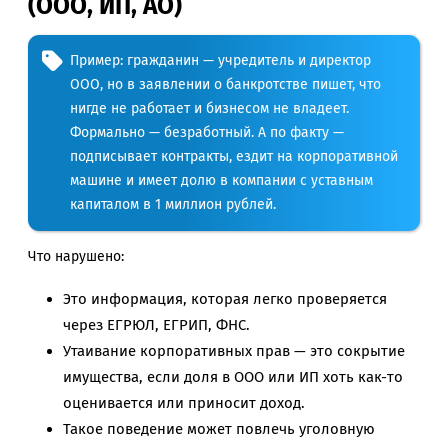
(ООО, ИП, АО)
Пример: гражданин — учредитель и директор
ООО, но в заявлении о банкротстве пишет, что
нигде не работает и бизнесом не владеет.
Формально — безработный. А по факту —
подписывает контракты, ездит на корпоративной
машине и имеет долю в компании с уставным
капиталом в 1 миллион рублей.
Что нарушено:
Это информация, которая легко проверяется
через ЕГРЮЛ, ЕГРИП, ФНС.
Утаивание корпоративных прав — это сокрытие
имущества, если доля в ООО или ИП хоть как-то
оценивается или приносит доход.
Такое поведение может повлечь уголовную