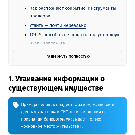
Как распознают сокрытие: инструменты
проверок
Утаить — почти нереально
ТОП‑5 способов не попасть под уголовную
ответственность
Развернуть полностью
1. Утаивание информации о
существующем имуществе
Пример: человек владеет гаражом, машиной и
дачным участком в СНТ, но в заявлении о
признании банкротом указывает только
«основное место жительства».