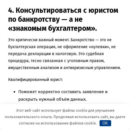
4. Консультироваться с юристом
по банкротству — а не
«знакомым бухгалтером».
Это критически важный момент. Банкротство — это не
бухгалтерская операция, не оформление «нулевки», не
передача декларации в налоговую. Это судебная
процедура, тесно связанная с уголовным правом,
имущественным анализом и антикризисным управлением.
Квалифицированный юрист:
Поможет корректно составить заявление и
раскрыть нужный объём данных.
Предупредит о рисках, связанных с прошлыми
Этот веб-сайт использует файлы cookie для улучшения
MAX
Telegram
сделками.
пользовательского опыта. Продолжая использовать сайт, вы даете
Сможет взаимодействовать с управляющим и
согласие на использование файлов cookie.
OK
судом, чтобы объяснить спорные моменты.