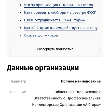
Что за организация ООО ПКО «А.Сторм»
Как проверить «А.Сторм» в реестре ФССП
С кем сотрудничает ПКО «А.Сторм»
Как «А.Сторм» взаимодействует по закону
Отзывы должников
Можно ли договориться с ПКО «А.Сторм»?
Развернуть полностью
Как законно не платить долг «А.Сторм»?
Ответы на частые вопросы
Данные организации
Полное наименование
Общество с Ограниченной
Ответственностью Профессиональная
Коллекторская Организация «А.Сторм»