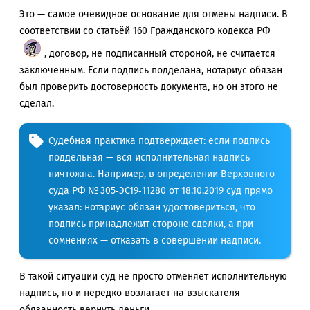
Это — самое очевидное основание для отмены надписи. В
соответствии со статьёй 160 Гражданского кодекса РФ
, договор, не подписанный стороной, не считается
заключённым. Если подпись подделана, нотариус обязан
был проверить достоверность документа, но он этого не
сделал.
Судебная практика подтверждает: если подпись
поддельная — вся исполнительная надпись
ничтожна. Например, в определении Верховного
суда РФ № 305‑ЭС19‑11280 от 18.10.2019 суд прямо
указал: нотариус обязан удостовериться, что
подпись принадлежит стороне сделки, а при
сомнениях — отказать в совершении надписи.
В такой ситуации суд не просто отменяет исполнительную
надпись, но и нередко возлагает на взыскателя
обязанность вернуть деньги.