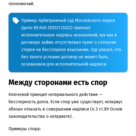
полномочий.
Пример: Арбитражный суд Московского округа
(дело № А40‑205321/2022) признал
исполнительную надпись незаконной, так как в
договоре займа отсутствовал пункт о согласии
сторон на бесспорное взыскание. Суд указал, что
без такого условия договор не может быть
основанием для исполнительной надписи.
Между сторонами есть спор
Ключевой принцип нотариального действия —
бесспорность долга. Если спор уже существует, нотариус
обязан отказать в совершении надписи (п. 3 ст. 89 Основ
законодательства о нотариате).
Примеры спора: