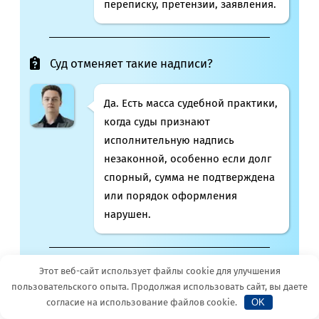
переписку, претензии, заявления.
Суд отменяет такие надписи?
Да. Есть масса судебной практики,
когда суды признают
исполнительную надпись
незаконной, особенно если долг
спорный, сумма не подтверждена
или порядок оформления
нарушен.
Этот веб-сайт использует файлы cookie для улучшения
Нотариус несёт ответственность, если
MAX
Telegram
пользовательского опыта. Продолжая использовать сайт, вы даете
сделал незаконную надпись?
согласие на использование файлов cookie.
OK