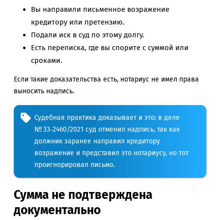
Вы направили письменное возражение
кредитору или претензию.
Подали иск в суд по этому долгу.
Есть переписка, где вы спорите с суммой или
сроками.
Если такие доказательства есть, нотариус не имел права
выносить надпись.
Судебная практика доказывает и это: в деле
№ 33‑2460/2021 суд отменил надпись, так как
должник заранее направил кредитору
возражение и представил это нотариусу, но тот
проигнорировал письмо.
Сумма не подтверждена
документально