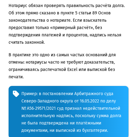
Нотариус обязан проверять правильность расчёта долга.
Об этом прямо сказано в пункте 5 статьи 89 Основ
законодательства о нотариате. Если взыскатель
предоставил только «примерный расчёт», без
подтверждения платежей и процентов, надпись нельзя
считать законной.
В практике это одно из самых частых оснований для
отмены: нотариусы часто не требуют доказательств,
ограничиваясь распечаткой Excel или выпиской без
печати.
Пример: в постановлении Арбитражного суда
Северо-Западного округа от 16.05.2022 по делу
№ А56‑29571/2021 суд признал недействительной
исполнительную надпись, поскольку сумма долга
не была подтверждена ни платёжными
документами, ни выпиской из бухгалтерии.